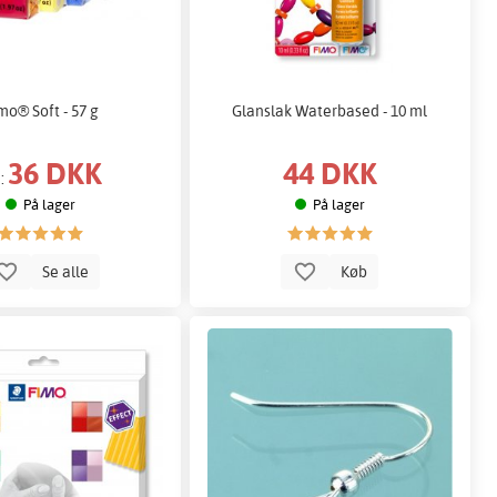
mo® Soft - 57 g
Glanslak Waterbased - 10 ml
36 DKK
44 DKK
a:
På lager
På lager
Se alle
Køb