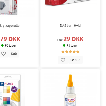
krylkagerulle
DAS Ler - Hvid
179 DKK
29 DKK
Fra:
På lager
På lager
Køb
Se alle