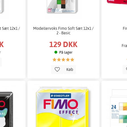
 Sæt 12x1 /
Modellervoks Fimo Soft Sæt 12x1 /
Fi
2 - Basic
K
129 DKK
Fr
r
På lager
b
Køb