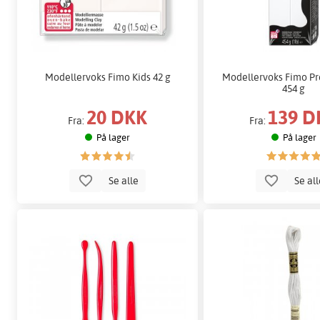
Modellervoks Fimo Kids 42 g
Modellervoks Fimo Pr
454 g
20 DKK
139 D
Fra:
Fra:
På lager
På lager
Se alle
Se al