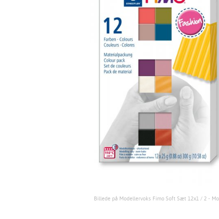
Billede på Modellervoks Fimo Soft Sæt 12x1 / 2 - M