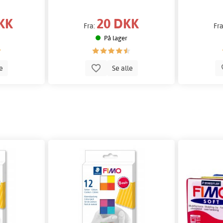
KK
20 DKK
Fra:
Fr
På lager
le
Se alle