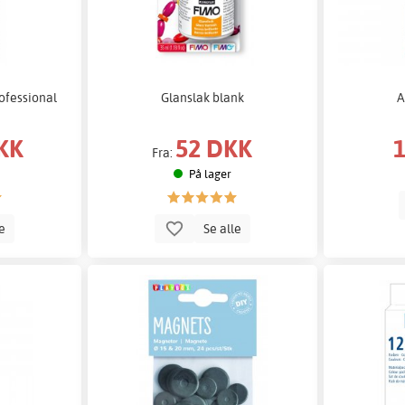
ofessional
Glanslak blank
A
KK
52 DKK
Fra:
På lager
le
Se alle