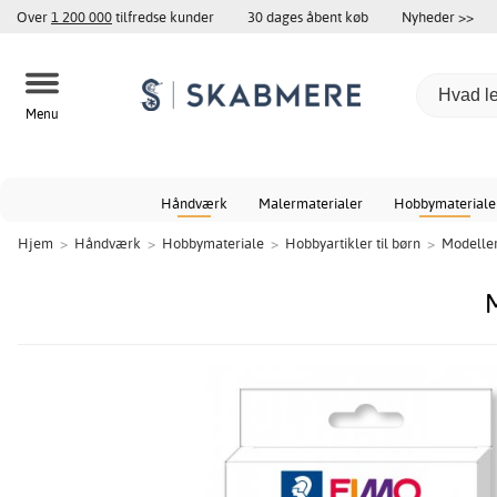
Over
1 200 000
tilfredse kunder
30 dages åbent køb
Nyheder >>
Menu
Håndværk
Malermaterialer
Hobbymateriale
Hjem
>
Håndværk
>
Hobbymateriale
>
Hobbyartikler til børn
>
Modelle