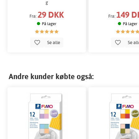
g
29 DKK
149 D
Fra:
Fra:
På lager
På lager
Se alle
Se al
Andre kunder købte også: