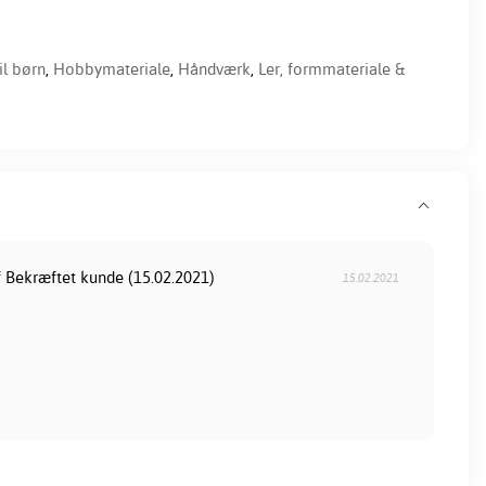
il børn
,
Hobbymateriale
,
Håndværk
,
Ler, formmateriale &
f Bekræftet kunde (15.02.2021)
15.02.2021