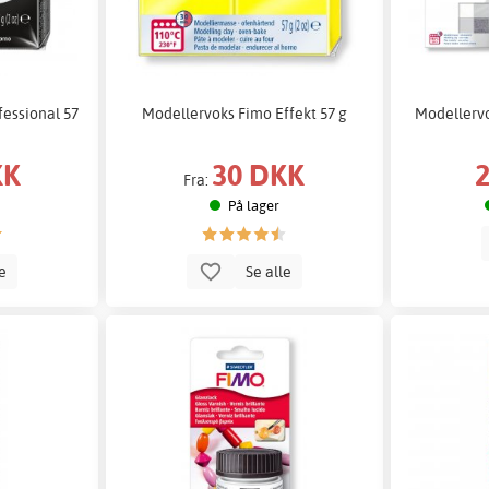
essional 57
Modellervoks Fimo Effekt 57 g
Modellervo
KK
30 DKK
Fra:
På lager
le
Se alle