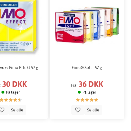
voks Fimo Effekt 57 g
Fimo® Soft - 57 g
30 DKK
36 DKK
a:
Fra:
På lager
På lager
Se alle
Se alle