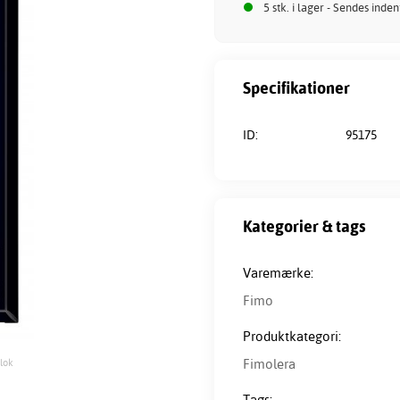
5 stk. i lager - Sendes inde
Specifikationer
ID:
95175
Kategorier & tags
Varemærke:
Fimo
Produktkategori:
Fimolera
Blok
Tags: