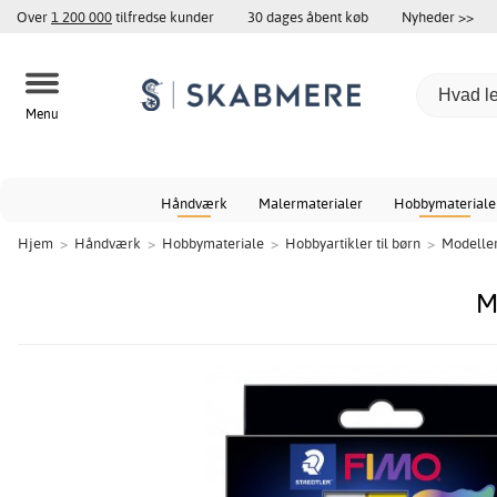
Over
1 200 000
tilfredse kunder
30 dages åbent køb
Nyheder >>
Menu
Håndværk
Malermaterialer
Hobbymateriale
Hjem
>
Håndværk
>
Hobbymateriale
>
Hobbyartikler til børn
>
Modelle
M