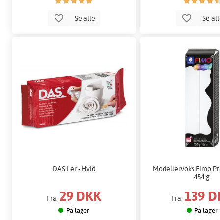
Se alle
Se al
DAS Ler - Hvid
Modellervoks Fimo Pr
454 g
29 DKK
139 D
Fra:
Fra:
På lager
På lager