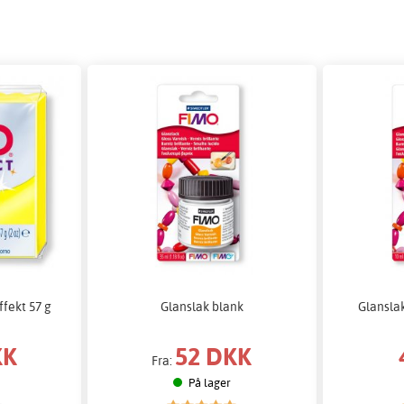
fekt 57 g
Glanslak blank
Glansla
KK
52 DKK
Fra:
På lager