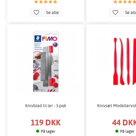
Se alle
Se al
Knivblad til ler - 3-pak
Knivsæt Modellervok
119 DKK
44 DK
På lager
På lager