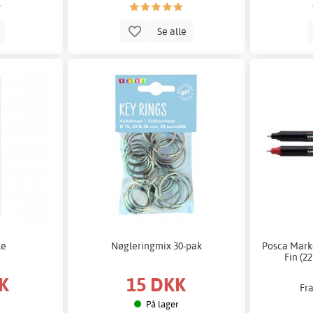
b
Se alle
le
Nøgleringmix 30-pak
Posca Mark
Fin (22
K
15 DKK
Fr
På lager