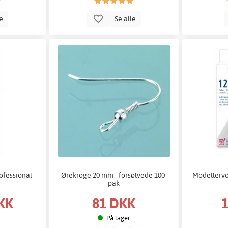
le
Se alle
ofessional
Ørekroge 20 mm - forsølvede 100-
Modellervo
pak
KK
81 DKK
På lager