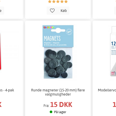
le
Køb
s - 4-pak
Runde magneter (15-20 mm) flere
Modellervo
valgmuligheder
K
15 DKK
Fra:
På lager