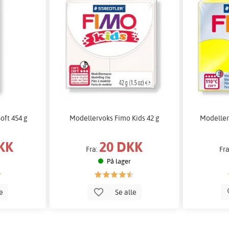
oft 454 g
Modellervoks Fimo Kids 42 g
Modeller
KK
20 DKK
Fra:
Fr
På lager
le
Se alle