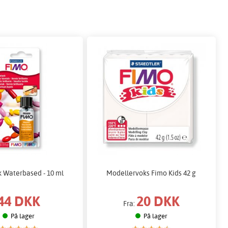
k Waterbased - 10 ml
Modellervoks Fimo Kids 42 g
44 DKK
20 DKK
Fra:
På lager
På lager