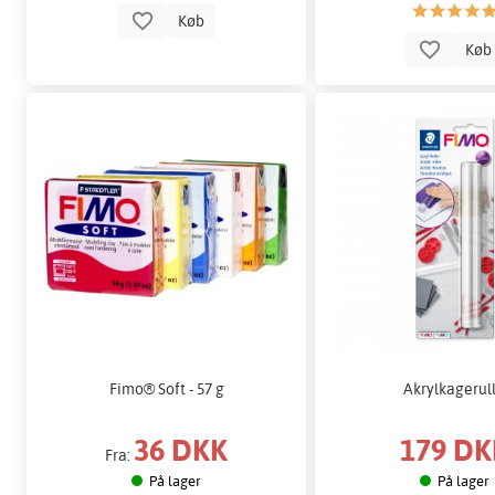
Køb
Kø
Fimo® Soft - 57 g
Akrylkagerul
36 DKK
179 DK
Fra:
På lager
På lager