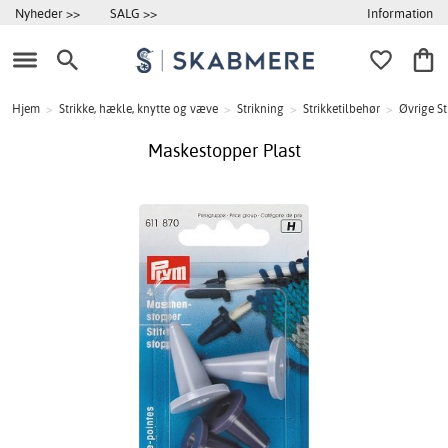
Information
Nyheder >>
SALG >>
Hjem
>
Strikke, hækle, knytte og væve
>
Strikning
>
Strikketilbehør
>
Øvrige St
Maskestopper Plast