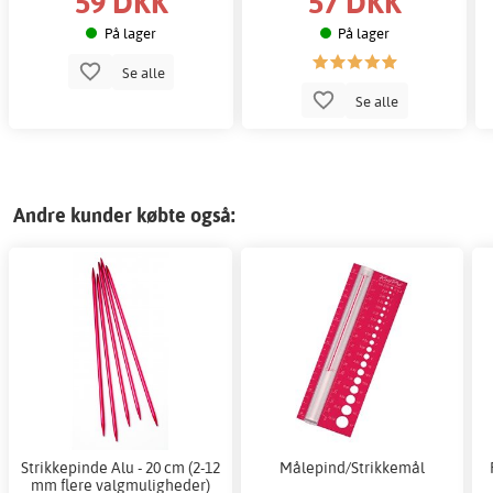
59 DKK
57 DKK
På lager
På lager
Se alle
Se alle
Andre kunder købte også:
Strikkepinde Alu - 20 cm (2-12
Målepind/Strikkemål
mm flere valgmuligheder)