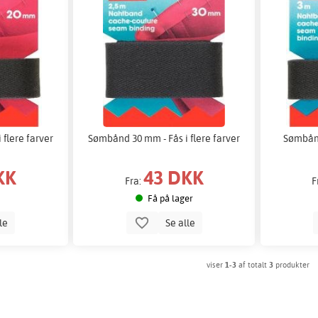
flere farver
Sømbånd 30 mm - Fås i flere farver
Sømbånd
KK
43 DKK
Fra:
F
Få på lager
lle
Se alle
viser
1-3
af totalt
3
produkter