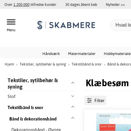
Over
1 200 000
tilfredse kunder
30 dages åbent køb
Nyheder >>
Menu
Håndværk
Malermaterialer
Hobbymateriale
Hjem
>
Tekstiler, sytilbehør & syning
>
Tekstilbånd & snor
>
Bånd & dekora
Klæbesøm
Tekstiler, sytilbehør &
syning
Stof
Filter
Tekstilbånd & snor
Bånd & dekorationsbånd
Dekorationsbånd - Øvrige