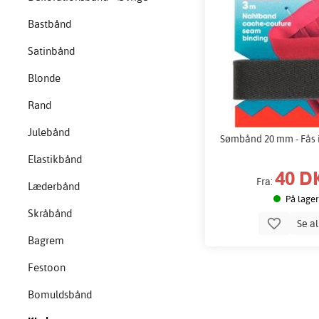
Bastbånd
Satinbånd
Blonde
Rand
Julebånd
Sømbånd 20 mm - Fås i 
Elastikbånd
40 D
Fra:
Læderbånd
På lager
Skråbånd
Se a
Bagrem
Festoon
Bomuldsbånd