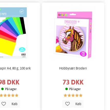
apir A4, 80 g, 100 ark
Hobbysæt Broderi
98 DKK
73 DKK
På lager
På lager
Køb
Køb