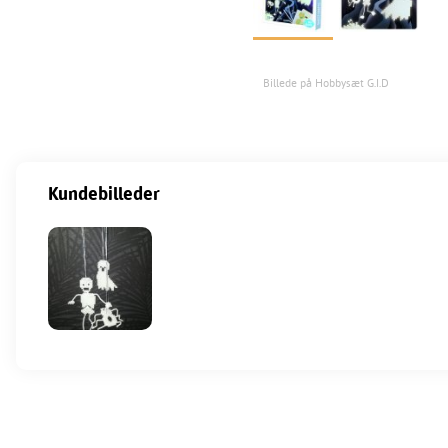
Billede på Hobbysæt G.I.D
Kundebilleder