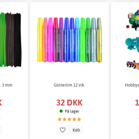
k. 3 mm
Glitterlim 12 stk.
Hobbys
K
32 DKK
På lager
b
Køb