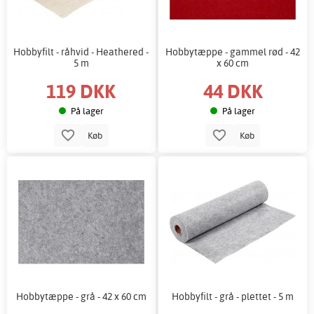
Hobbyfilt - råhvid - Heathered -
Hobbytæppe - gammel rød - 42
5 m
x 60 cm
119 DKK
44 DKK
På lager
På lager
Køb
Køb
Hobbytæppe - grå - 42 x 60 cm
Hobbyfilt - grå - plettet - 5 m