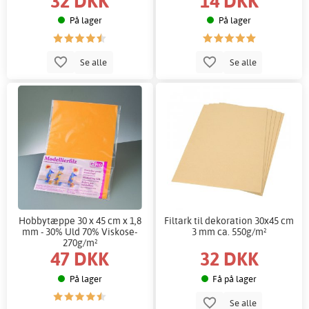
32 DKK
14 DKK
På lager
På lager
Se alle
Se alle
Hobbytæppe 30 x 45 cm x 1,8
Filtark til dekoration 30x45 cm
mm - 30% Uld 70% Viskose-
3 mm ca. 550g/m²
270g/m²
47 DKK
32 DKK
På lager
Få på lager
Se alle