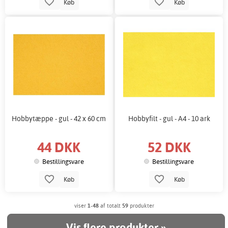
Køb
Køb
Hobbytæppe - gul - 42 x 60 cm
Hobbyfilt - gul - A4 - 10 ark
44 DKK
52 DKK
Bestillingsvare
Bestillingsvare
Køb
Køb
viser
1-48
af totalt
59
produkter
Vis flere produkter »