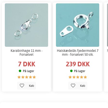
Karabinhage 11 mm -
Halskædelås fjedermodel 7
Forsølvet
mm - forsølvet 50 stk.
7 DKK
239 DKK
På lager
På lager
Køb
Køb