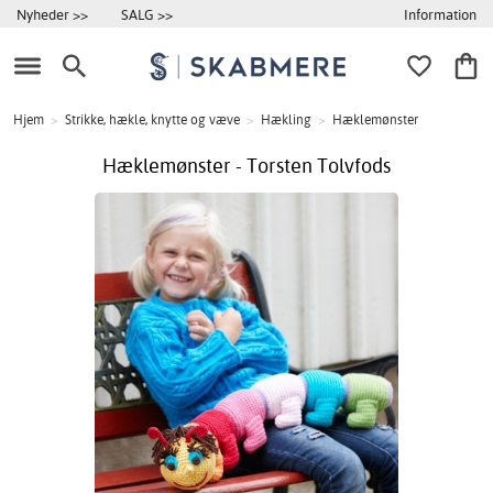
Information
Nyheder >>
SALG >>
Hjem
>
Strikke, hækle, knytte og væve
>
Hækling
>
Hæklemønster
Hæklemønster - Torsten Tolvfods