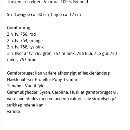
Torsten er hæklet i Victoria, 100 % Bomuld
Str.: Længde ca. 80 cm, højde ca. 12 cm
Garnforbrug:
2 n. fv. 756, rød
2 n. fv. 754, orange
2 n. fv. 758, lys pink
1 n. hver af fv. 765 grøn, 757 m pink, 766 lilla, 755 gul, 763
turkis, 753 brun
Garnforbruget kan variere afhængigt af hæklehåndtag
Hæklenål: KnitPro eller Pony 3½ mm
Tilbehør: Vat til fyld
Garnmuligheder: Syren, Carolina. Husk at garnforbruget vil
være anderledes med en anden kvalitet, selv størrelsen på
strikkepindene kan
variere.