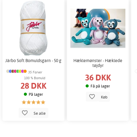
Järbo Soft Bomuldsgarn - 50 g
Hæklemønster - Hæklede
tøjdyr
35 Farver
36 DKK
100 % Bomuld
28 DKK
Få på lager
På lager
Køb
Se alle