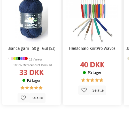
Bianca garn - 50 g - Gul (53)
Hæklenåle KnitPro Waves
J
11 Farver
40 DKK
100 % Merceriseret Bomuld
33 DKK
På lager
På lager
Se alle
Se alle