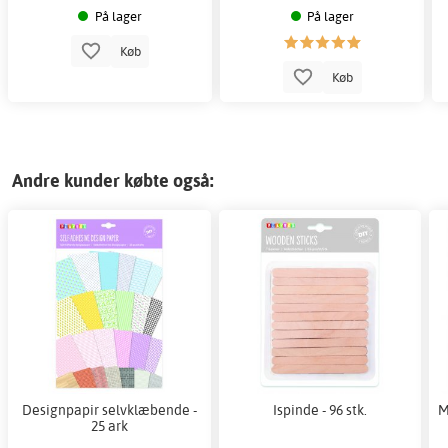
På lager
På lager
Køb
Køb
Andre kunder købte også:
Designpapir selvklæbende -
Ispinde - 96 stk.
M
25 ark