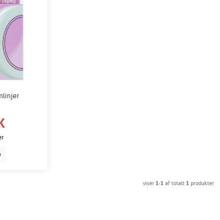
mlinjer
K
er
b
viser
1-1
af totalt
1
produkter