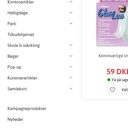
Kontorartikler
Helligdage
Parti
Tilbudshjørnet
Skole & udvikling
Kontinuerlige li
Bøger
Pop-up
59 DK
Kunstnerartikler
Få på lag
Samlekort
Kø
Kampagneprodukter
Nyheder