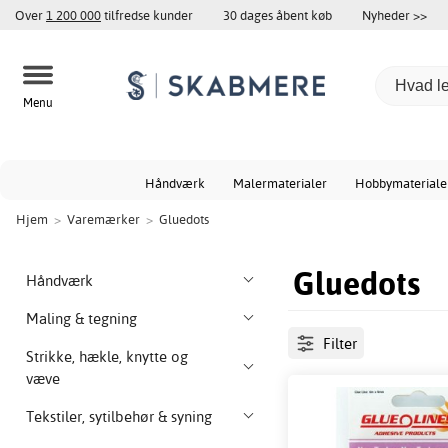
Over
1 200 000
tilfredse kunder
30 dages åbent køb
Nyheder >>
Menu
Håndværk
Malermaterialer
Hobbymateriale
Hjem
>
Varemærker
>
Gluedots
Gluedots
Håndværk
Maling & tegning
Filter
Strikke, hækle, knytte og
væve
Tekstiler, sytilbehør & syning