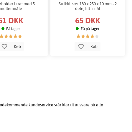
eholder i træ med 5
Strikfiltsæt 180 x 250 x 10 mm - 2
mellemnåle
dele, filt + nål
51 DKK
65 DKK
På lager
Få på lager
Køb
Køb
ødekommende kundeservice står klar til at svare på alle