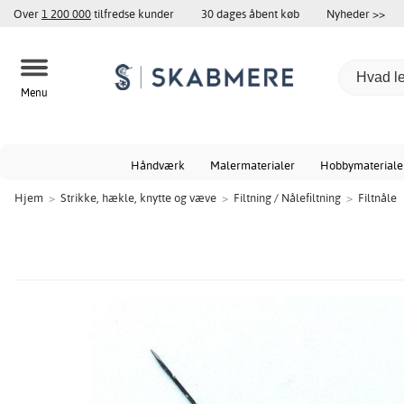
Over
1 200 000
tilfredse kunder
30 dages åbent køb
Nyheder >>
Menu
Håndværk
Malermaterialer
Hobbymateriale
Hjem
>
Strikke, hækle, knytte og væve
>
Filtning / Nålefiltning
>
Filtnåle