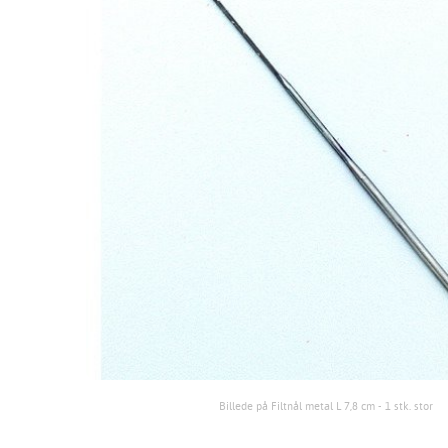
Billede på Filtnål metal L 7,8 cm - 1 stk. stor