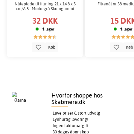
Nåleplade til filtning 21 x 14,8 x 5
Filtenål nr.38 mediu
cm/A 5 - Mørkegrå Skumgummi
32 DKK
15 DK
På lager
På lager
Køb
Kø
Hvorfor shoppe hos
Skabmere.dk
Lave priser & stort udvalg
Lynhurtig levering!
Ingen fakturaafgift
30 dages åbent køb