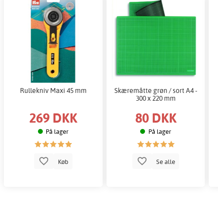
Rullekniv Maxi 45 mm
Skæremåtte grøn / sort A4 -
300 x 220 mm
269 DKK
80 DKK
På lager
På lager
Køb
Se alle