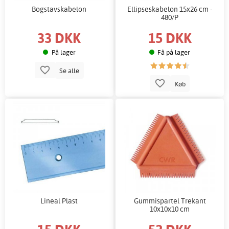
Bogstavskabelon
Ellipseskabelon 15x26 cm -
480/P
33 DKK
15 DKK
På lager
Få på lager
Se alle
Køb
Lineal Plast
Gummispartel Trekant
10x10x10 cm