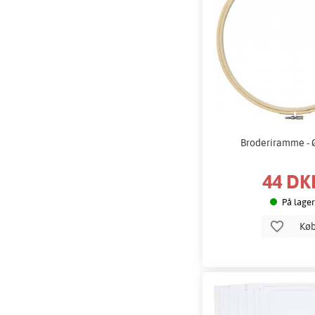
Broderiramme - 
44 DK
På lager
Kø