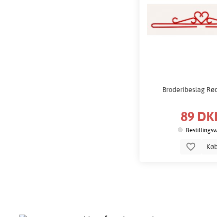
Broderibeslag Rød
89 DK
Bestillings
Kø