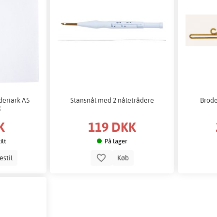
deriark A5
Stansnål med 2 nåletrådere
Brode
k
K
119 DKK
ilt
På lager
estil
Køb