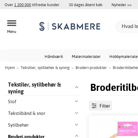
Over
1 200 000
tilfredse kunder
30 dages åbent køb
Nyheder >>
Menu
Håndværk
Malermaterialer
Hobbymateriale
Hjem
>
Tekstiler, sytilbehør & syning
>
Broderi-produkter
>
Broderitilbehø
Broderitil
Tekstiler, sytilbehør &
syning
Stof
Filter
Tekstilbånd & snor
Sytilbehør
Broderi-produkter