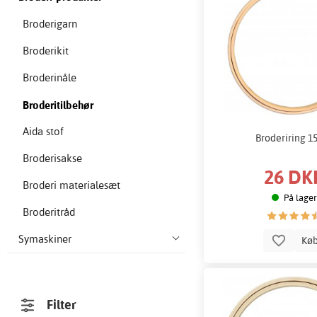
Broderigarn
Broderikit
Broderinåle
Broderitilbehør
Aida stof
Broderiring 1
Broderisakse
26 DK
Broderi materialesæt
På lager
Broderitråd
Symaskiner
Kø
Filter