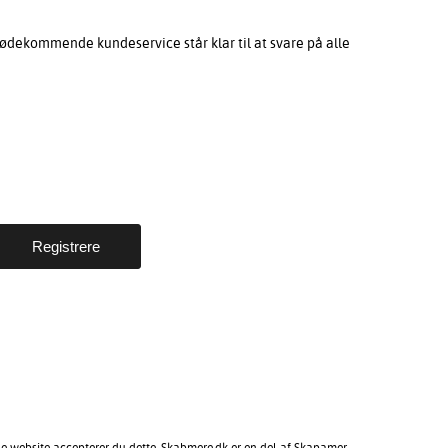
ødekommende kundeservice står klar til at svare på alle
ne website accepterer du dette. Skabmere.dk er en del af Skapamer.