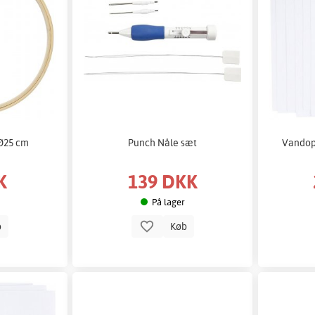
Ø25 cm
Punch Nåle sæt
Vandopl
K
139 DKK
På lager
b
Køb