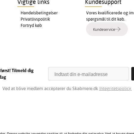
Vigtige links
Kundesupport
Handelsbetingelser
Vores kvalificerede og im
Privatlivspolitik
spørgsmål til dit køb.
Fortryd køb
Kundeservice
først! Tilmeld dig
dag
Ved at blive medlem accepterer du Skabmere.dk
Integritetspolicy.
des. Denne website anvender cookies til at forbedre din oplevelse. Ved at bruge den