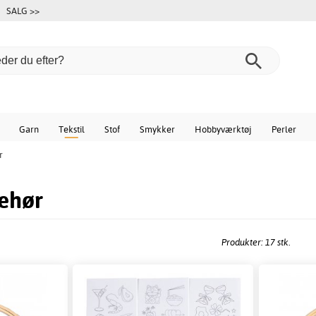
SALG >>
Garn
Tekstil
Stof
Smykker
Hobbyværktøj
Perler
r
behør
Produkter: 17 stk.