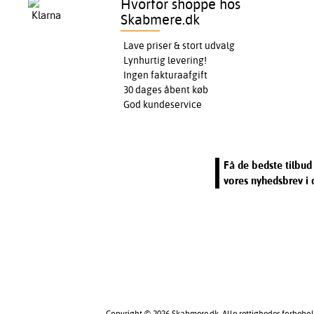
Hvorfor shoppe hos
Skabmere.dk
Lave priser & stort udvalg
Lynhurtig levering!
Ingen fakturaafgift
30 dages åbent køb
God kundeservice
Få de bedste tilbud 
vores nyhedsbrev i 
Copyright © 2026 Skabmere.dk. Alle rettigheder forbehol