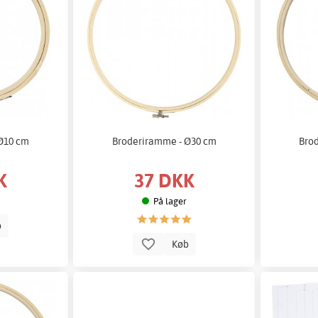
Ø10 cm
Broderiramme - Ø30 cm
Bro
K
37 DKK
På lager
b
Køb