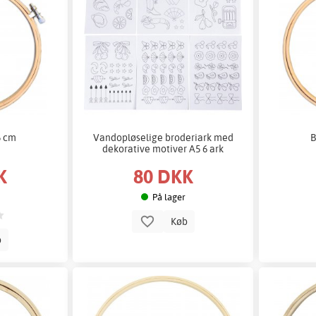
5 cm
Vandopløselige broderiark med
B
dekorative motiver A5 6 ark
K
80 DKK
På lager
Køb
b