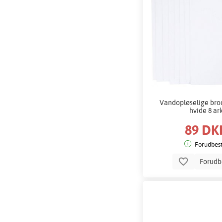
Vandopløselige bro
hvide 8 ar
89 DK
Forudbest
Forudb