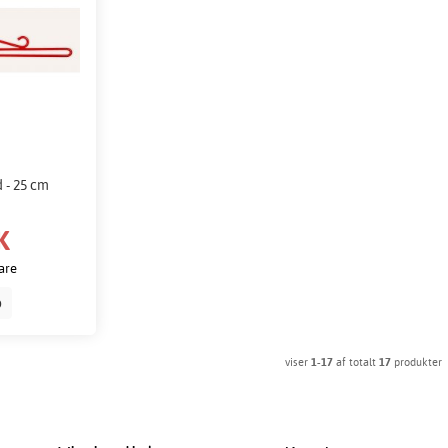
 - 25 cm
K
vare
b
viser
1-17
af totalt
17
produkter