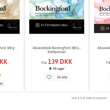
ord 300 g -
Akvarelblok Bockingford 300 G -
Akvarelb
Koldpresset
DKK
139 DKK
Fra:
Fr
På lager
Se alle
lle
viser
1-3
af totalt
3
produkter