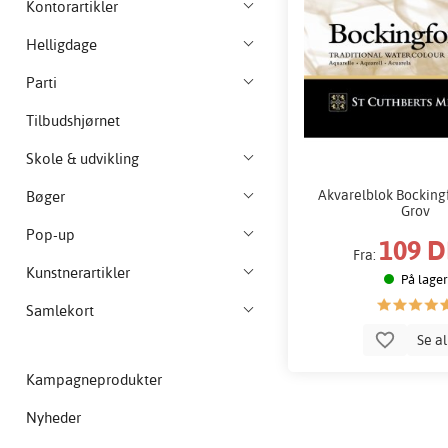
Kontorartikler
Helligdage
Parti
Tilbudshjørnet
Skole & udvikling
Akvarelblok Bockingf
Bøger
Grov
Pop-up
109 
Fra:
Kunstnerartikler
På lager
Samlekort
Se a
Kampagneprodukter
Nyheder