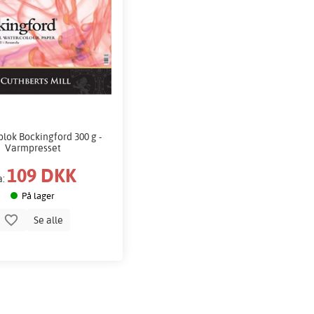
lok Bockingford 300 g -
Varmpresset
109 DKK
a:
På lager
Se alle