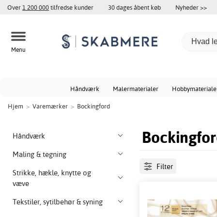
Over
1 200 000
tilfredse kunder
30 dages åbent køb
Nyheder >>
Menu
Håndværk
Malermaterialer
Hobbymateriale
Hjem
>
Varemærker
>
Bockingford
Bockingfo
Håndværk
Maling & tegning
Filter
Strikke, hækle, knytte og
væve
Tekstiler, sytilbehør & syning