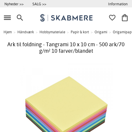
Information
Nyheder >>
SALG >>
Hjem
>
Håndværk
>
Hobbymateriale
>
Papir & kort
>
Origami
>
Origamipap
Ark til foldning - Tangrami 10 x 10 cm - 500 ark/70
g/m² 10 farver/blandet