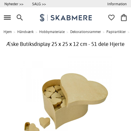
Information
Nyheder >>
SALG >>
Hjem
>
Håndværk
>
Hobbymateriale
>
Dekorationsrammer
>
Papirartikler
>
Æske Butiksdisplay 25 x 25 x 12 cm - 51 dele Hjerte