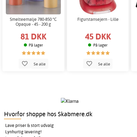
Smelteemalje 780-850 °C
Figurstansejern - Lille
Opaque - 45 - 200 g
81 DKK
45 DKK
På lager
På lager
Se alle
Se alle
Hvorfor shoppe hos Skabmere.dk
Lave priser & stort udvalg
Lynhurtig levering!