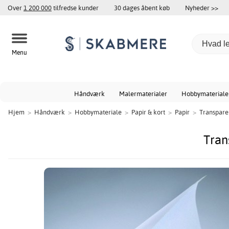
Over
1 200 000
tilfredse kunder
30 dages åbent køb
Nyheder >>
Menu
Håndværk
Malermaterialer
Hobbymateriale
Hjem
>
Håndværk
>
Hobbymateriale
>
Papir & kort
>
Papir
>
Transpare
Tran