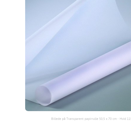
Billede på Transparent papirrulle 50,5 x 70 cm - Hvid 1