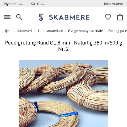
Information
Nyheder >>
SALG >>
Hjem
>
Håndværk
>
Hobbymateriale
>
Øvrige hobbymateriale
>
Rotting på e
Peddigrotting Rund Ø1,8 mm - Naturlig 380 m/500 g
Nr. 2