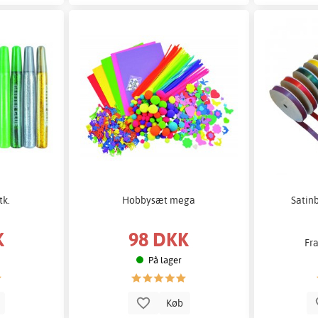
tk.
Hobbysæt mega
Satin
K
98 DKK
Fr
På lager
b
Køb