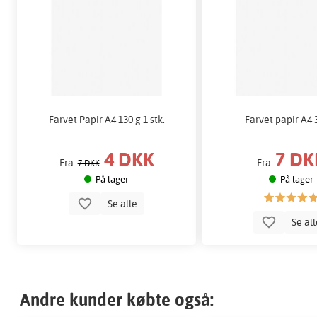
Farvet Papir A4 130 g 1 stk.
Farvet papir A4 
4 DKK
7 DK
Fra:
Fra:
7 DKK
På lager
På lager
Se alle
Se al
Andre kunder købte også: