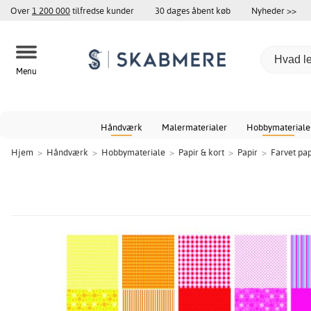
Over
1 200 000
tilfredse kunder
30 dages åbent køb
Nyheder >>
Menu
Håndværk
Malermaterialer
Hobbymateriale
Hjem
>
Håndværk
>
Hobbymateriale
>
Papir & kort
>
Papir
>
Farvet pap