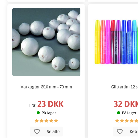
Vatkugler Ø10 mm - 70 mm
Glitterlim 12 s
23 DKK
32 DK
Fra:
På lager
På lager
Se alle
Kø