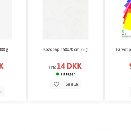
300 g
Kozopapir 50x70 cm 25 g
Farvet p
K
14 DKK
Fra:
På lager
Se alle
le