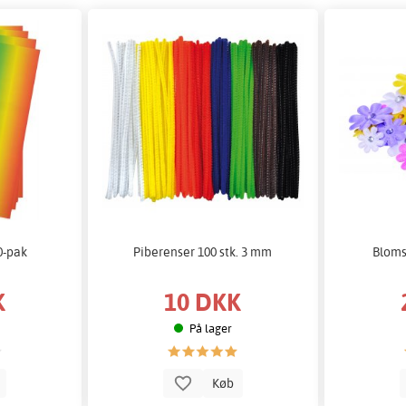
0-pak
Piberenser 100 stk. 3 mm
Bloms
K
10 DKK
På lager
b
Køb