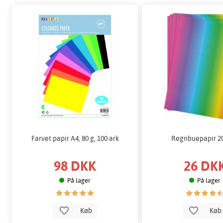
Farvet papir A4, 80 g, 100 ark
Regnbuepapir 2
98 DKK
26 DK
På lager
På lager
Køb
Kø