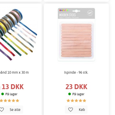
bånd 10 mm x 30 m
Ispinde - 96 stk.
13 DKK
23 DKK
a:
På lager
På lager
Se alle
Køb