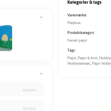
Kategorier & tags
Varemærke:
Playbox
Produktkategori:
Farvet papir
Tags:
Papir
,
Papir & kort
,
Hobbym
Hobbytemaer
,
Papir hobby
04.08.2024
08.01.2020