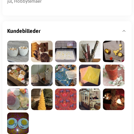
jul
,
Hobbytemaer
Kundebilleder