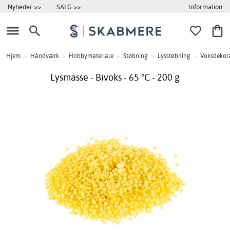
Information
Nyheder >>
SALG >>
Hjem
>
Håndværk
>
Hobbymateriale
>
Støbning
>
Lysstøbning
>
Voksdekorat
Lysmasse - Bivoks - 65 °C - 200 g