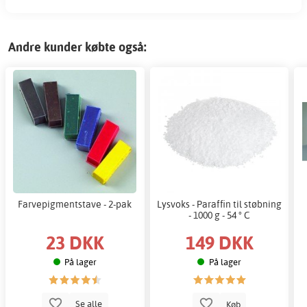
Andre kunder købte også:
Farvepigmentstave - 2-pak
Lysvoks - Paraffin til støbning
- 1000 g - 54 ° C
23 DKK
149 DKK
På lager
På lager
Se alle
Køb