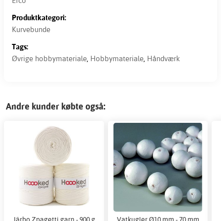
Efco
Produktkategori:
Kurvebunde
Tags:
Øvrige hobbymateriale
,
Hobbymateriale
,
Håndværk
Andre kunder købte også:
Järbo Zpagetti garn - 900 g
Vatkugler Ø10 mm - 70 mm