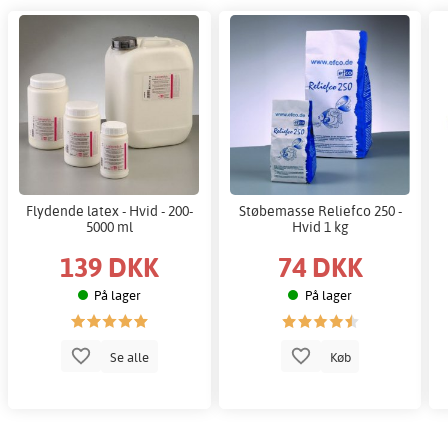
Flydende latex - Hvid - 200-
Støbemasse Reliefco 250 -
5000 ml
Hvid 1 kg
139 DKK
74 DKK
På lager
På lager
Se alle
Køb