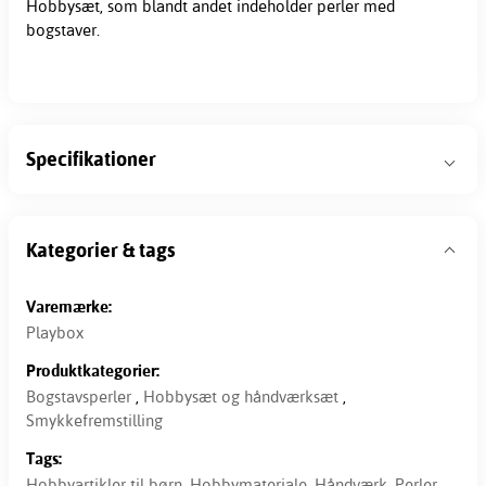
Hobbysæt, som blandt andet indeholder
perler
med
bogstaver.
Specifikationer
Kategorier & tags
Varemærke:
Playbox
Produktkategorier:
Bogstavsperler
,
Hobbysæt og håndværksæt
,
Smykkefremstilling
Tags:
Hobbyartikler til børn
,
Hobbymateriale
,
Håndværk
,
Perler,