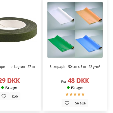
ape - mørkegrøn - 27 m
Silkepapir - 50 cm x 5 m - 22 g/m²
29 DKK
48 DKK
Fra:
På lager
På lager
Køb
Se alle