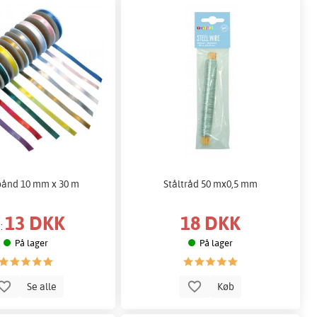
bånd 10 mm x 30 m
Ståltråd 50 mx0,5 mm
13 DKK
18 DKK
a:
På lager
På lager
Se alle
Køb