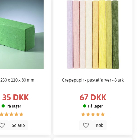
 230 x 110 x 80 mm
Crepepapir - pastelfarver - 8 ark
35 DKK
67 DKK
a:
På lager
På lager
Se alle
Køb