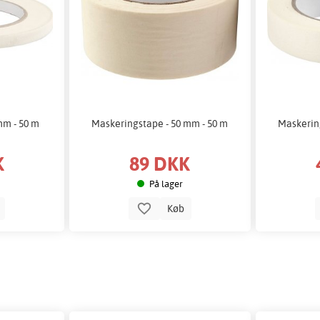
mm - 50 m
Maskeringstape - 50 mm - 50 m
Maskerin
K
89 DKK
På lager
b
Køb