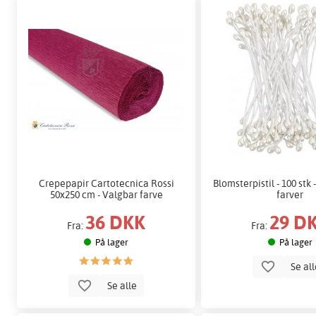
Crepepapir Cartotecnica Rossi
Blomsterpistil - 100 stk 
50x250 cm - Valgbar farve
farver
36 DKK
29 D
Fra:
Fra:
På lager
På lager
Se al
Se alle