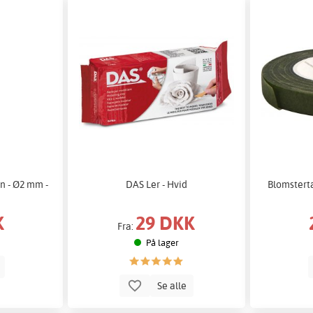
n - Ø2 mm -
DAS Ler - Hvid
Blomstert
K
29 DKK
Fra:
På lager
b
Se alle