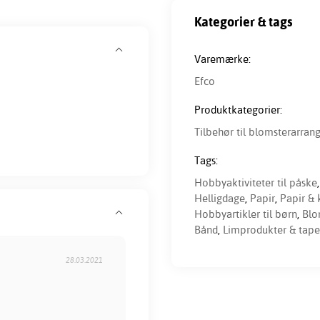
Kategorier & tags
Varemærke:
Efco
Produktkategorier:
Tilbehør til blomsterarra
Tags:
Hobbyaktiviteter til påske
Helligdage
,
Papir
,
Papir & 
Hobbyartikler til børn
,
Blo
Bånd
,
Limprodukter & tape
28.03.2021