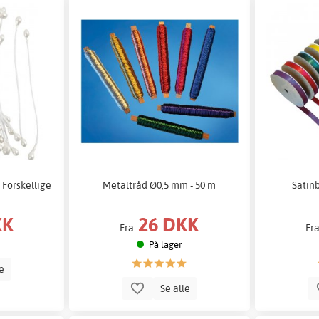
- Forskellige
Metaltråd Ø0,5 mm - 50 m
Satin
KK
26 DKK
Fra:
Fr
På lager
le
Se alle