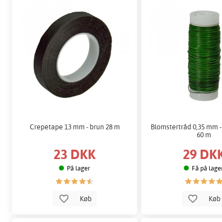
Crepetape 13 mm - brun 28 m
Blomstertråd 0,35 mm -
60 m
23 DKK
29 DK
På lager
Få på lage
Køb
Kø