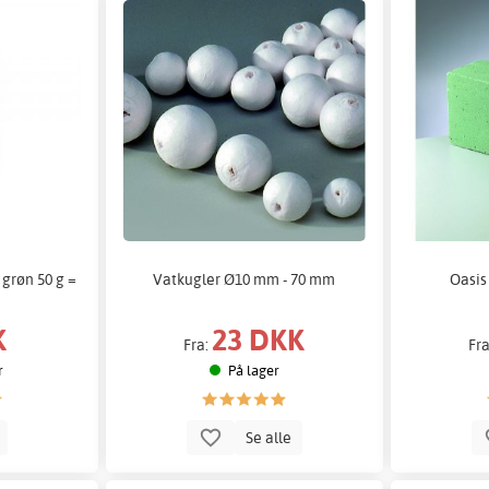
 grøn 50 g =
Vatkugler Ø10 mm - 70 mm
Oasis
K
23 DKK
Fra:
Fr
r
På lager
b
Se alle