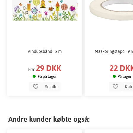
Vinduesbånd - 2 m
Maskeringstape - 9 
29 DKK
22 DK
Fra:
Få på lager
På lager
Se alle
Kø
Andre kunder købte også: