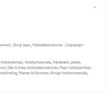
ngement
,
Øvrig tape
,
Påskedekorationer
,
Crepepapir
,
Hobbytemaer
,
Hobbymateriale
,
Håndværk
,
påske
,
kort
,
Dåb & baby hobbydekorationer
,
Papir hobbyartikler
,
mstbinding
,
Planter & blomster
,
Øvrige hobbymateriale
,