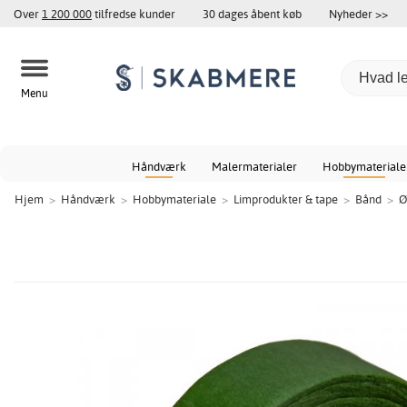
Over
1 200 000
tilfredse kunder
30 dages åbent køb
Nyheder >>
Menu
Håndværk
Malermaterialer
Hobbymateriale
Hjem
>
Håndværk
>
Hobbymateriale
>
Limprodukter & tape
>
Bånd
>
Ø