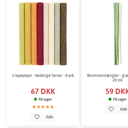
Crepepapir - kedelige farver - 8 ark
Blomsterstængler - grø
20 stk
67 DKK
59 DK
På lager
På lager
Kø
Køb